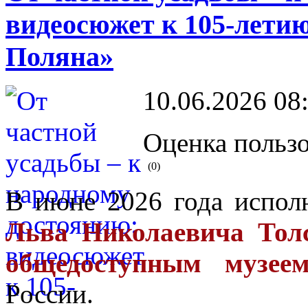
видеосюжет к 105-летию
Поляна»
10.06.2026 08
Оценка пользо
(0)
В июне 2026 года испол
Льва Николаевича Тол
общедоступным музее
России.