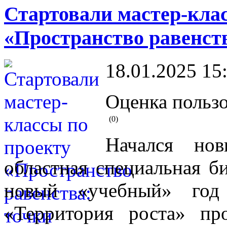
Стартовали мастер-кла
«Пространство равенств
18.01.2025 15
Оценка пользо
(0)
Начался но
областная специальная б
новый «учебный» го
«Территория роста» п