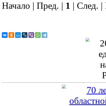
Начало | Пред. |
1
| След. |