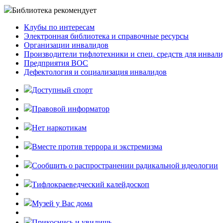
Библиотека рекомендует
Клубы по интересам
Электронная библиотека и справочные ресурсы
Организации инвалидов
Производители тифлотехники и спец. средств для инвал
Предприятия ВОС
Дефектология и социализация инвалидов
Доступный спорт
Правовой информатор
Нет наркотикам
Вместе против террора и экстремизма
Cообщить о распространении радикальной идеологии
Тифлокраеведческий калейдоскоп
Музей у Вас дома
Прикоснись и увидишь