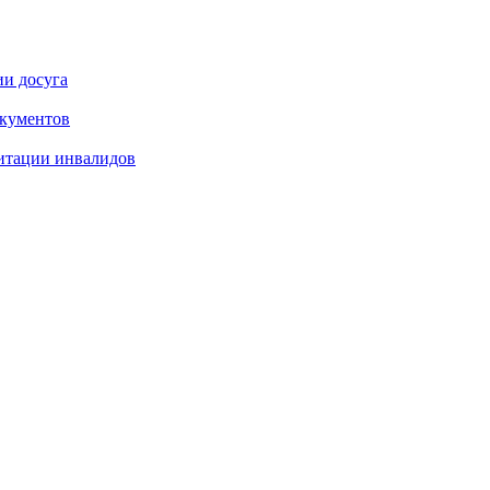
ии досуга
окументов
итации инвалидов