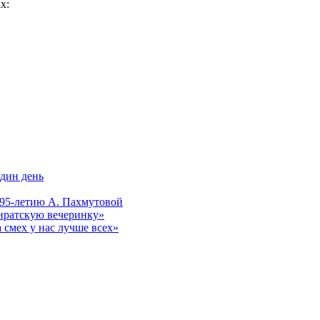
х:
один день
к 95-летию А. Пахмутовой
пиратскую вечеринку»
 смех у нас лучше всех»