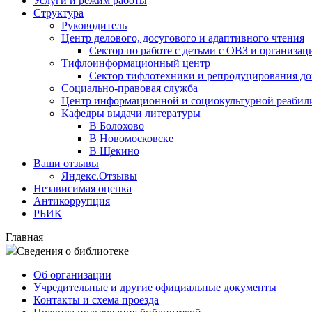
Услуги и режим работы
Структура
Руководитель
Центр делового, досугового и адаптивного чтения
Сектор по работе с детьми с ОВЗ и организац
Тифлоинформационный центр
Сектор тифлотехники и репродуцирования д
Социально-правовая служба
Центр информационной и социокультурной реабил
Кафедры выдачи литературы
В Болохово
В Новомосковске
В Щекино
Ваши отзывы
Яндекс.Отзывы
Независимая оценка
Антикоррупция
РБИК
Главная
Сведения о библиотеке
Об организации
Учредительные и другие официальные документы
Контакты и схема проезда