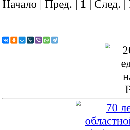
Начало | Пред. |
1
| След. |