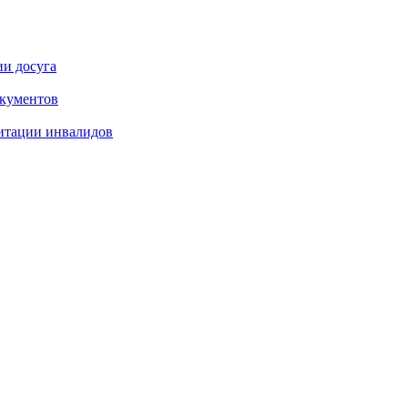
ии досуга
окументов
итации инвалидов