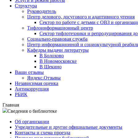
Услуги и режим работы
Структура
Руководитель
Центр делового, досугового и адаптивного чтения
Сектор по работе с детьми с ОВЗ и организац
Тифлоинформационный центр
Сектор тифлотехники и репродуцирования д
Социально-правовая служба
Центр информационной и социокультурной реабил
Кафедры выдачи литературы
В Болохово
В Новомосковске
В Щекино
Ваши отзывы
Яндекс.Отзывы
Независимая оценка
Антикоррупция
РБИК
Главная
Сведения о библиотеке
Об организации
Учредительные и другие официальные документы
Контакты и схема проезда