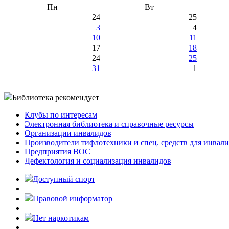
Пн
Вт
24
25
3
4
10
11
17
18
24
25
31
1
Библиотека рекомендует
Клубы по интересам
Электронная библиотека и справочные ресурсы
Организации инвалидов
Производители тифлотехники и спец. средств для инвал
Предприятия ВОС
Дефектология и социализация инвалидов
Доступный спорт
Правовой информатор
Нет наркотикам