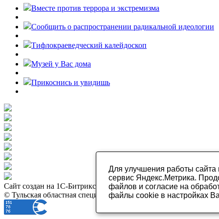
Вместе против террора и экстремизма
Cообщить о распространении радикальной идеологии
Тифлокраеведческий калейдоскоп
Музей у Вас дома
Прикоснись и увидишь
Для улучшения работы сайта 
сервис Яндекс.Метрика. Прод
Сайт создан на 1С-Битрикс и адаптирован для людей с наруше
файлов и согласие на обрабо
© Тульская областная специальная библиотека для слепых. 201
файлы cookie в настройках В