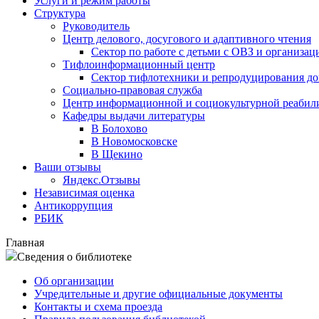
Услуги и режим работы
Структура
Руководитель
Центр делового, досугового и адаптивного чтения
Сектор по работе с детьми с ОВЗ и организац
Тифлоинформационный центр
Сектор тифлотехники и репродуцирования д
Социально-правовая служба
Центр информационной и социокультурной реабил
Кафедры выдачи литературы
В Болохово
В Новомосковске
В Щекино
Ваши отзывы
Яндекс.Отзывы
Независимая оценка
Антикоррупция
РБИК
Главная
Сведения о библиотеке
Об организации
Учредительные и другие официальные документы
Контакты и схема проезда