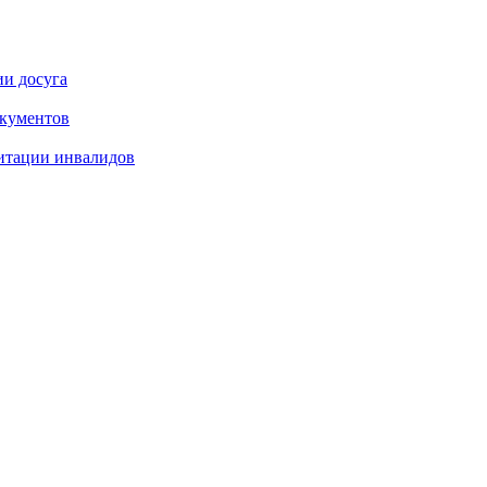
ии досуга
окументов
итации инвалидов