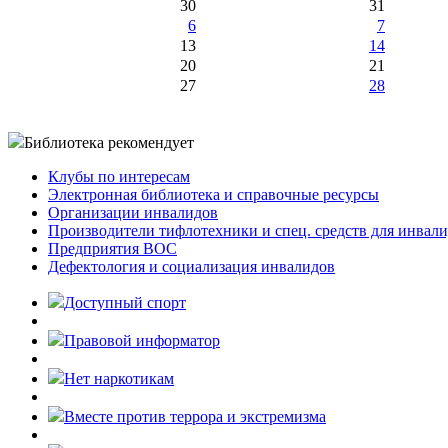
30
31
6
7
13
14
20
21
27
28
Библиотека рекомендует
Клубы по интересам
Электронная библиотека и справочные ресурсы
Организации инвалидов
Производители тифлотехники и спец. средств для инвал
Предприятия ВОС
Дефектология и социализация инвалидов
Доступный спорт
Правовой информатор
Нет наркотикам
Вместе против террора и экстремизма