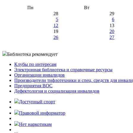
Пн
Вт
28
29
5
6
12
13
19
20
26
27
Библиотека рекомендует
Клубы по интересам
Электронная библиотека и справочные ресурсы
Организации инвалидов
Производители тифлотехники и спец. средств для инвал
Предприятия ВОС
Дефектология и социализация инвалидов
Доступный спорт
Правовой информатор
Нет наркотикам