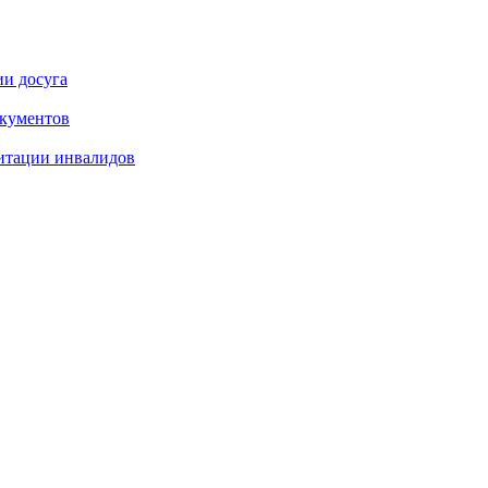
ии досуга
окументов
итации инвалидов