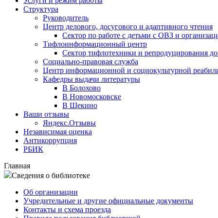
Услуги и режим работы
Структура
Руководитель
Центр делового, досугового и адаптивного чтения
Сектор по работе с детьми с ОВЗ и организац
Тифлоинформационный центр
Сектор тифлотехники и репродуцирования д
Социально-правовая служба
Центр информационной и социокультурной реабил
Кафедры выдачи литературы
В Болохово
В Новомосковске
В Щекино
Ваши отзывы
Яндекс.Отзывы
Независимая оценка
Антикоррупция
РБИК
Главная
Сведения о библиотеке
Об организации
Учредительные и другие официальные документы
Контакты и схема проезда