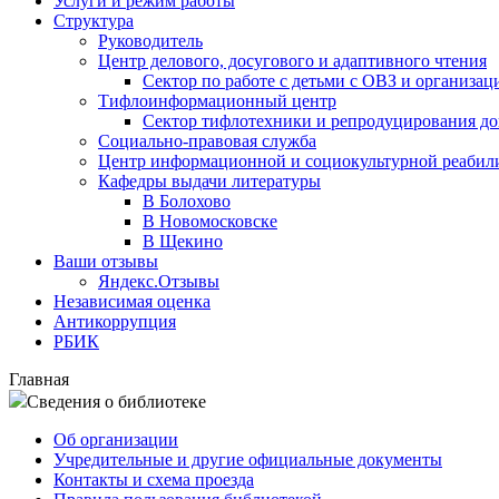
Услуги и режим работы
Структура
Руководитель
Центр делового, досугового и адаптивного чтения
Сектор по работе с детьми с ОВЗ и организац
Тифлоинформационный центр
Сектор тифлотехники и репродуцирования д
Социально-правовая служба
Центр информационной и социокультурной реабил
Кафедры выдачи литературы
В Болохово
В Новомосковске
В Щекино
Ваши отзывы
Яндекс.Отзывы
Независимая оценка
Антикоррупция
РБИК
Главная
Сведения о библиотеке
Об организации
Учредительные и другие официальные документы
Контакты и схема проезда