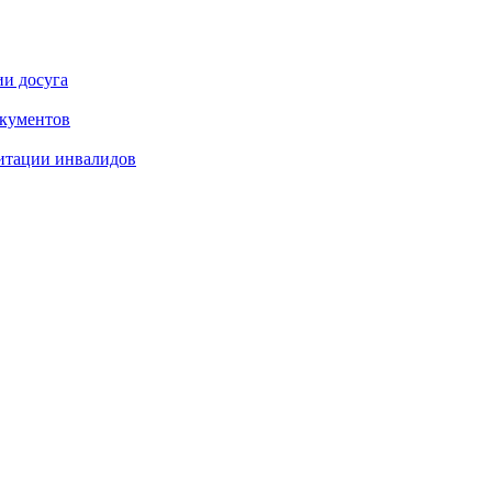
ии досуга
окументов
итации инвалидов