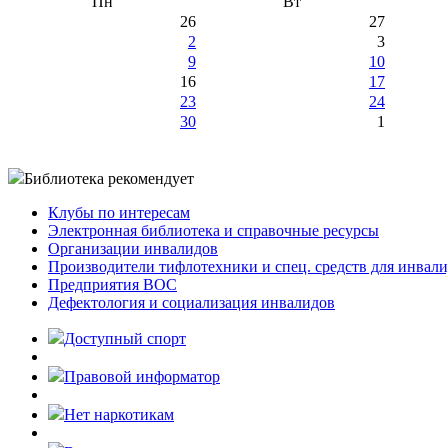
Пн
Вт
26
27
2
3
9
10
16
17
23
24
30
1
Библиотека рекомендует
Клубы по интересам
Электронная библиотека и справочные ресурсы
Организации инвалидов
Производители тифлотехники и спец. средств для инвал
Предприятия ВОС
Дефектология и социализация инвалидов
Доступный спорт
Правовой информатор
Нет наркотикам