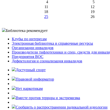
4
5
11
12
18
19
25
26
Библиотека рекомендует
Клубы по интересам
Электронная библиотека и справочные ресурсы
Организации инвалидов
Производители тифлотехники и спец. средств для инвал
Предприятия ВОС
Дефектология и социализация инвалидов
Доступный спорт
Правовой информатор
Нет наркотикам
Вместе против террора и экстремизма
Cообщить о распространении радикальной идеологии