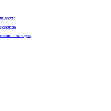
ии досуга
окументов
итации инвалидов