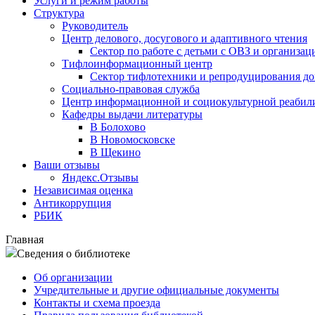
Услуги и режим работы
Структура
Руководитель
Центр делового, досугового и адаптивного чтения
Сектор по работе с детьми с ОВЗ и организац
Тифлоинформационный центр
Сектор тифлотехники и репродуцирования д
Социально-правовая служба
Центр информационной и социокультурной реабил
Кафедры выдачи литературы
В Болохово
В Новомосковске
В Щекино
Ваши отзывы
Яндекс.Отзывы
Независимая оценка
Антикоррупция
РБИК
Главная
Сведения о библиотеке
Об организации
Учредительные и другие официальные документы
Контакты и схема проезда