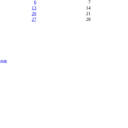
6
7
13
14
20
21
27
28
идов