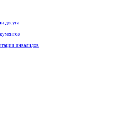
ии досуга
окументов
итации инвалидов