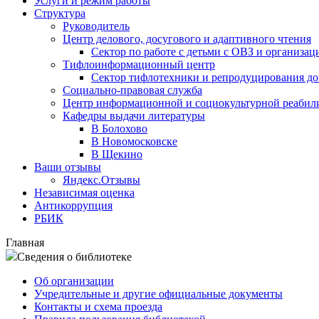
Услуги и режим работы
Структура
Руководитель
Центр делового, досугового и адаптивного чтения
Сектор по работе с детьми с ОВЗ и организац
Тифлоинформационный центр
Сектор тифлотехники и репродуцирования д
Социально-правовая служба
Центр информационной и социокультурной реабил
Кафедры выдачи литературы
В Болохово
В Новомосковске
В Щекино
Ваши отзывы
Яндекс.Отзывы
Независимая оценка
Антикоррупция
РБИК
Главная
Сведения о библиотеке
Об организации
Учредительные и другие официальные документы
Контакты и схема проезда