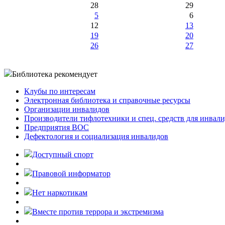
28
29
5
6
12
13
19
20
26
27
Библиотека рекомендует
Клубы по интересам
Электронная библиотека и справочные ресурсы
Организации инвалидов
Производители тифлотехники и спец. средств для инвал
Предприятия ВОС
Дефектология и социализация инвалидов
Доступный спорт
Правовой информатор
Нет наркотикам
Вместе против террора и экстремизма