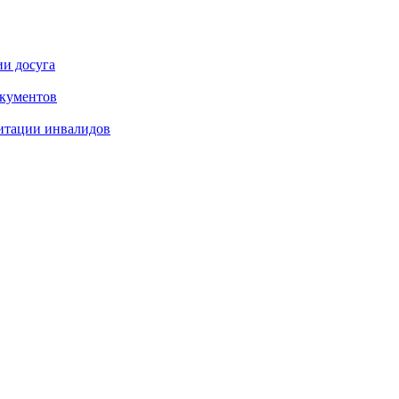
ии досуга
окументов
итации инвалидов