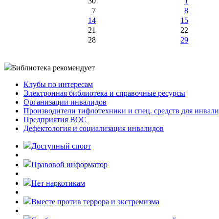
30
1
7
8
14
15
21
22
28
29
Библиотека рекомендует
Клубы по интересам
Электронная библиотека и справочные ресурсы
Организации инвалидов
Производители тифлотехники и спец. средств для инвал
Предприятия ВОС
Дефектология и социализация инвалидов
Доступный спорт
Правовой информатор
Нет наркотикам
Вместе против террора и экстремизма