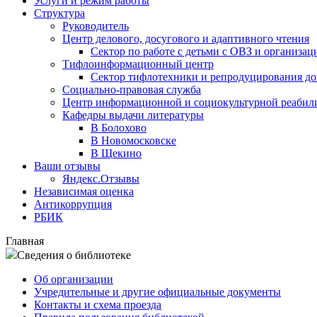
Услуги и режим работы
Структура
Руководитель
Центр делового, досугового и адаптивного чтения
Сектор по работе с детьми с ОВЗ и организац
Тифлоинформационный центр
Сектор тифлотехники и репродуцирования д
Социально-правовая служба
Центр информационной и социокультурной реабил
Кафедры выдачи литературы
В Болохово
В Новомосковске
В Щекино
Ваши отзывы
Яндекс.Отзывы
Независимая оценка
Антикоррупция
РБИК
Главная
Сведения о библиотеке
Об организации
Учредительные и другие официальные документы
Контакты и схема проезда