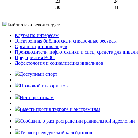
23
24
30
31
Библиотека рекомендует
Клубы по интересам
Электронная библиотека и справочные ресурсы
Организации инвалидов
Производители тифлотехники и спец. средств для инвал
Предприятия ВОС
Дефектология и социализация инвалидов
Доступный спорт
Правовой информатор
Нет наркотикам
Вместе против террора и экстремизма
Cообщить о распространении радикальной идеологии
Тифлокраеведческий калейдоскоп