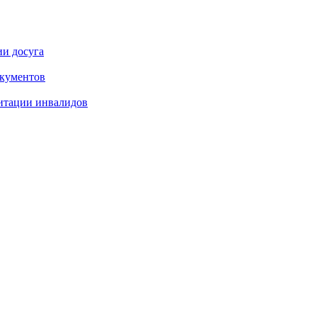
ии досуга
окументов
итации инвалидов