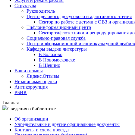
Услуги и режим работы
Структура
Руководитель
Центр делового, досугового и адаптивного чтения
Сектор по работе с детьми с ОВЗ и организац
Тифлоинформационный центр
Сектор тифлотехники и репродуцирования д
Социально-правовая служба
Центр информационной и социокультурной реабил
Кафедры выдачи литературы
В Болохово
В Новомосковске
В Щекино
Ваши отзывы
Яндекс.Отзывы
Независимая оценка
Антикоррупция
РБИК
Главная
Сведения о библиотеке
Об организации
Учредительные и другие официальные документы
Контакты и схема проезда