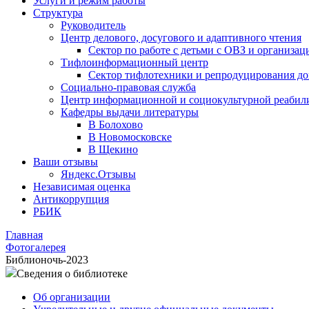
Услуги и режим работы
Структура
Руководитель
Центр делового, досугового и адаптивного чтения
Сектор по работе с детьми с ОВЗ и организац
Тифлоинформационный центр
Сектор тифлотехники и репродуцирования д
Социально-правовая служба
Центр информационной и социокультурной реабил
Кафедры выдачи литературы
В Болохово
В Новомосковске
В Щекино
Ваши отзывы
Яндекс.Отзывы
Независимая оценка
Антикоррупция
РБИК
Главная
Фотогалерея
Библионочь-2023
Сведения о библиотеке
Об организации