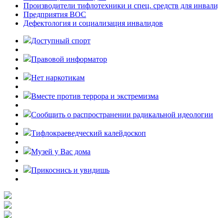
Производители тифлотехники и спец. средств для инвал
Предприятия ВОС
Дефектология и социализация инвалидов
Доступный спорт
Правовой информатор
Нет наркотикам
Вместе против террора и экстремизма
Cообщить о распространении радикальной идеологии
Тифлокраеведческий калейдоскоп
Музей у Вас дома
Прикоснись и увидишь