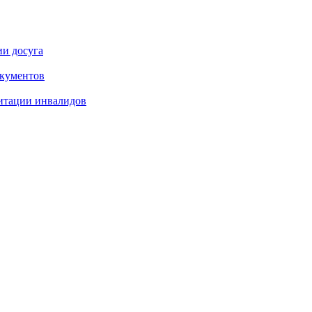
ии досуга
окументов
итации инвалидов