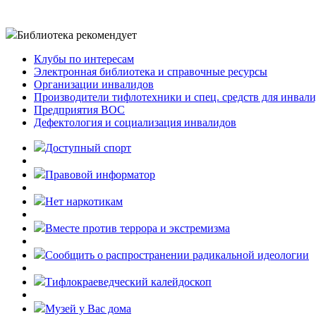
Библиотека рекомендует
Клубы по интересам
Электронная библиотека и справочные ресурсы
Организации инвалидов
Производители тифлотехники и спец. средств для инвал
Предприятия ВОС
Дефектология и социализация инвалидов
Доступный спорт
Правовой информатор
Нет наркотикам
Вместе против террора и экстремизма
Cообщить о распространении радикальной идеологии
Тифлокраеведческий калейдоскоп
Музей у Вас дома