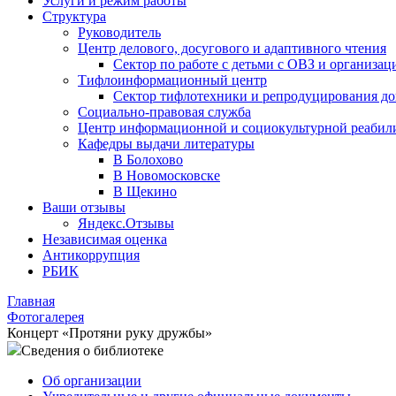
Услуги и режим работы
Структура
Руководитель
Центр делового, досугового и адаптивного чтения
Сектор по работе с детьми с ОВЗ и организац
Тифлоинформационный центр
Сектор тифлотехники и репродуцирования д
Социально-правовая служба
Центр информационной и социокультурной реабил
Кафедры выдачи литературы
В Болохово
В Новомосковске
В Щекино
Ваши отзывы
Яндекс.Отзывы
Независимая оценка
Антикоррупция
РБИК
Главная
Фотогалерея
Концерт «Протяни руку дружбы»
Сведения о библиотеке
Об организации