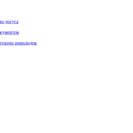
ии досуга
окументов
итации инвалидов