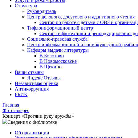
Услуги и режим работы
Структура
Руководитель
Центр делового, досугового и адаптивного чтения
Сектор по работе с детьми с ОВЗ и организац
Тифлоинформационный центр
Сектор тифлотехники и репродуцирования д
Социально-правовая служба
Центр информационной и социокультурной реабил
Кафедры выдачи литературы
В Болохово
В Новомосковске
В Щекино
Ваши отзывы
Яндекс.Отзывы
Независимая оценка
Антикоррупция
РБИК
Главная
Фотогалерея
Концерт «Протяни руку дружбы»
Сведения о библиотеке
Об организации