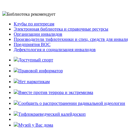
Библиотека рекомендует
Клубы по интересам
Электронная библиотека и справочные ресурсы
Организации инвалидов
Производители тифлотехники и спец. средств для инвал
Предприятия ВОС
Дефектология и социализация инвалидов
Доступный спорт
Правовой информатор
Нет наркотикам
Вместе против террора и экстремизма
Cообщить о распространении радикальной идеологии
Тифлокраеведческий калейдоскоп
Музей у Вас дома