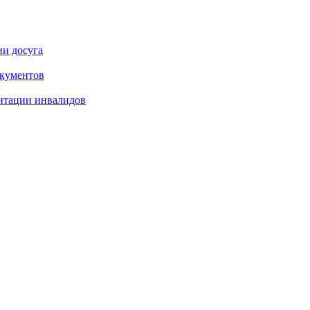
ии досуга
окументов
итации инвалидов