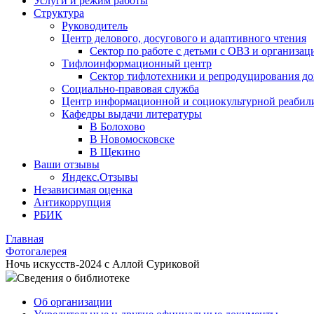
Услуги и режим работы
Структура
Руководитель
Центр делового, досугового и адаптивного чтения
Сектор по работе с детьми с ОВЗ и организац
Тифлоинформационный центр
Сектор тифлотехники и репродуцирования д
Социально-правовая служба
Центр информационной и социокультурной реабил
Кафедры выдачи литературы
В Болохово
В Новомосковске
В Щекино
Ваши отзывы
Яндекс.Отзывы
Независимая оценка
Антикоррупция
РБИК
Главная
Фотогалерея
Ночь искусств-2024 с Аллой Суриковой
Сведения о библиотеке
Об организации