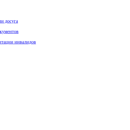
ии досуга
окументов
итации инвалидов