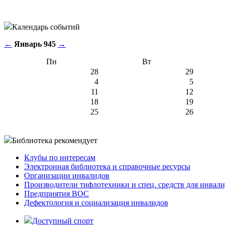
Календарь событий
←
Январь 945
→
Пн
Вт
28
29
4
5
11
12
18
19
25
26
Библиотека рекомендует
Клубы по интересам
Электронная библиотека и справочные ресурсы
Организации инвалидов
Производители тифлотехники и спец. средств для инвал
Предприятия ВОС
Дефектология и социализация инвалидов
Доступный спорт