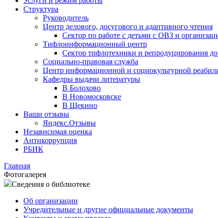
Услуги и режим работы
Структура
Руководитель
Центр делового, досугового и адаптивного чтения
Сектор по работе с детьми с ОВЗ и организац
Тифлоинформационный центр
Сектор тифлотехники и репродуцирования д
Социально-правовая служба
Центр информационной и социокультурной реабил
Кафедры выдачи литературы
В Болохово
В Новомосковске
В Щекино
Ваши отзывы
Яндекс.Отзывы
Независимая оценка
Антикоррупция
РБИК
Главная
Фотогалерея
Сведения о библиотеке
Об организации
Учредительные и другие официальные документы