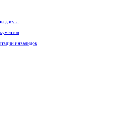
ии досуга
окументов
итации инвалидов