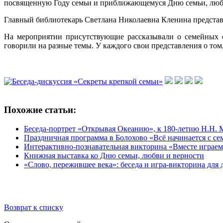
посвященную Году семьи и приближающемуся Дню семьи, любв
Главный библиотекарь Светлана Николаевна Кленина представ
На мероприятии присутствующие рассказывали о семейных о
говорили на разные темы. У каждого свои представления о том,
Похожие статьи:
Беседа-портрет «Открывая Океанию», к 180-летию Н.Н.
Праздничная программа в Болохово «Всё начинается с се
Интерактивно-познавательная викторина «Вместе играем,
Книжная выставка ко Дню семьи, любви и верности
«Слово, пережившее века»: беседа и игра-викторина для 
Возврат к списку