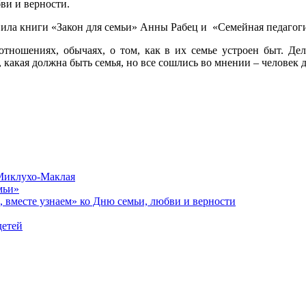
и и верности.
ила книги «Закон для семьи» Анны Рабец и «Семейная педагог
тношениях, обычаях, о том, как в их семье устроен быт. Де
 какая должна быть семья, но все сошлись во мнении – человек д
 Миклухо-Маклая
мьи»
 вместе узнаем» ко Дню семьи, любви и верности
детей