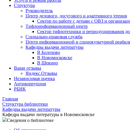
Услуги и режим работы
Структура
Руководитель
Центр делового, досугового и адаптивного чтения
Сектор по работе с детьми с ОВЗ и организац
Тифлоинформационный центр
Сектор тифлотехники и репродуцирования д
Социально-правовая служба
Центр информационной и социокультурной реабил
Кафедры выдачи литературы
В Болохово
В Новомосковске
В Щекино
Ваши отзывы
Яндекс.Отзывы
Независимая оценка
Антикоррупция
РБИК
Главная
Структура библиотеки
Кафедры выдачи литературы
Кафедра выдачи литературы в Новомосковске
Сведения о библиотеке