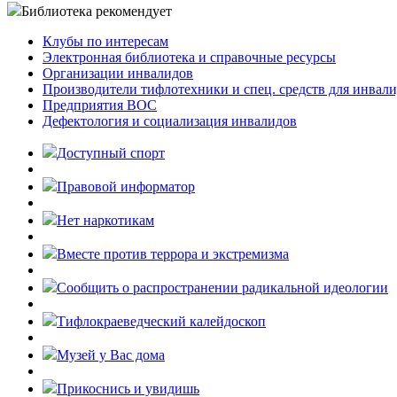
Библиотека рекомендует
Клубы по интересам
Электронная библиотека и справочные ресурсы
Организации инвалидов
Производители тифлотехники и спец. средств для инвал
Предприятия ВОС
Дефектология и социализация инвалидов
Доступный спорт
Правовой информатор
Нет наркотикам
Вместе против террора и экстремизма
Cообщить о распространении радикальной идеологии
Тифлокраеведческий калейдоскоп
Музей у Вас дома
Прикоснись и увидишь