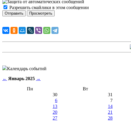
Разрешить смайлики в этом сообщении
Календарь событий
←
Январь 2025
→
Пн
Вт
30
31
6
7
13
14
20
21
27
28