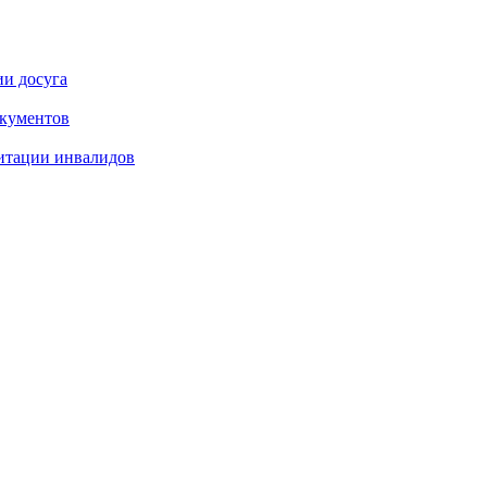
ии досуга
окументов
итации инвалидов