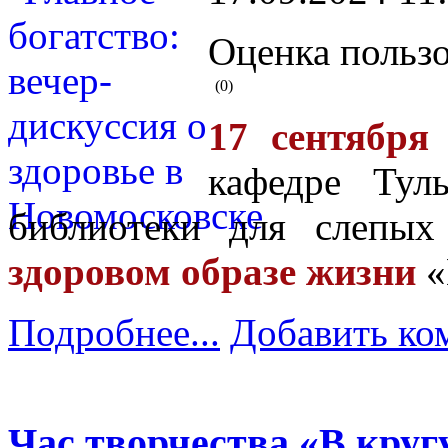
Оценка пользо
(0)
17 сентября
кафедре Тул
библиотеки для слепы
здоровом образе жизни
«
Подробнее...
Добавить ко
Час творчества «В круг