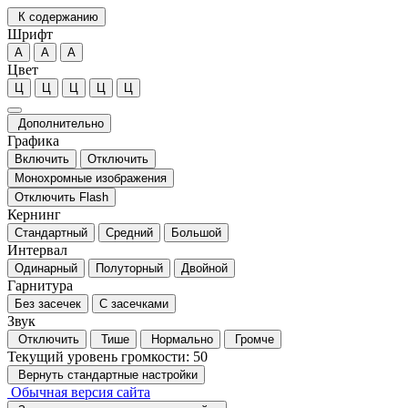
К содержанию
Шрифт
А
А
А
Цвет
Ц
Ц
Ц
Ц
Ц
Дополнительно
Графика
Включить
Отключить
Монохромные изображения
Отключить Flash
Кернинг
Стандартный
Средний
Большой
Интервал
Одинарный
Полуторный
Двойной
Гарнитура
Без засечек
С засечками
Звук
Отключить
Тише
Нормально
Громче
Текущий уровень громкости:
50
Вернуть стандартные настройки
Обычная версия сайта