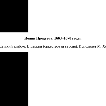
И
оанн Предтеча. 1663–1670 годы
.
етский альбом. В церкви (оркестровая версия). Исполняет М. Х