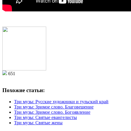
651
Похожие статьи:
Три музы: Русские художники и тульский край
Три музы: Зримое слово. Благовещение
Три музы: Зримое слово. Богоявление
Три музы: Святые евангелисты
Три музы: Святые жены