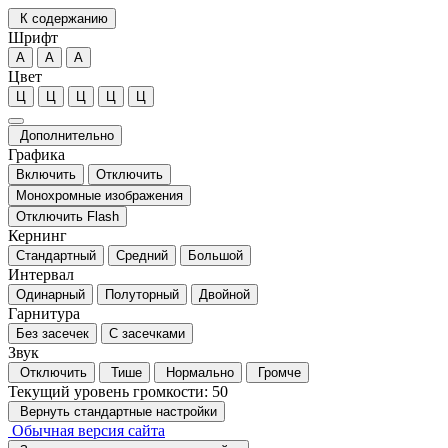
К содержанию
Шрифт
А
А
А
Цвет
Ц
Ц
Ц
Ц
Ц
Дополнительно
Графика
Включить
Отключить
Монохромные изображения
Отключить Flash
Кернинг
Стандартный
Средний
Большой
Интервал
Одинарный
Полуторный
Двойной
Гарнитура
Без засечек
С засечками
Звук
Отключить
Тише
Нормально
Громче
Текущий уровень громкости:
50
Вернуть стандартные настройки
Обычная версия сайта