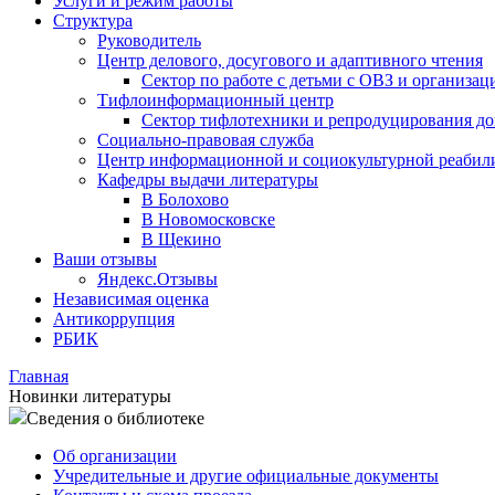
Услуги и режим работы
Структура
Руководитель
Центр делового, досугового и адаптивного чтения
Сектор по работе с детьми с ОВЗ и организац
Тифлоинформационный центр
Сектор тифлотехники и репродуцирования д
Социально-правовая служба
Центр информационной и социокультурной реабил
Кафедры выдачи литературы
В Болохово
В Новомосковске
В Щекино
Ваши отзывы
Яндекс.Отзывы
Независимая оценка
Антикоррупция
РБИК
Главная
Новинки литературы
Сведения о библиотеке
Об организации
Учредительные и другие официальные документы