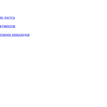
ии досуга
окументов
итации инвалидов