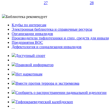
27
28
Библиотека рекомендует
Клубы по интересам
Электронная библиотека и справочные ресурсы
Организации инвалидов
Производители тифлотехники и спец. средств для инвал
Предприятия ВОС
Дефектология и социализация инвалидов
Доступный спорт
Правовой информатор
Нет наркотикам
Вместе против террора и экстремизма
Cообщить о распространении радикальной идеологии
Тифлокраеведческий калейдоскоп