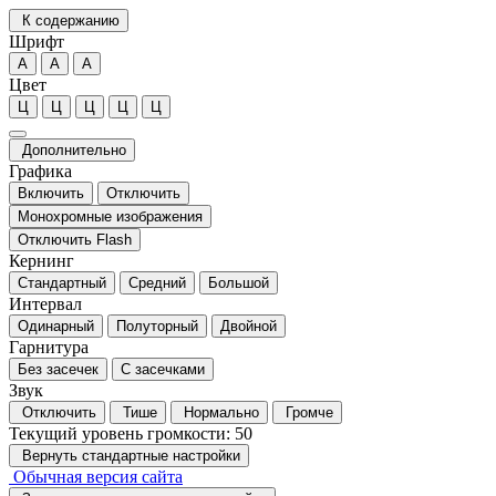
К содержанию
Шрифт
А
А
А
Цвет
Ц
Ц
Ц
Ц
Ц
Дополнительно
Графика
Включить
Отключить
Монохромные изображения
Отключить Flash
Кернинг
Стандартный
Средний
Большой
Интервал
Одинарный
Полуторный
Двойной
Гарнитура
Без засечек
С засечками
Звук
Отключить
Тише
Нормально
Громче
Текущий уровень громкости:
50
Вернуть стандартные настройки
Обычная версия сайта