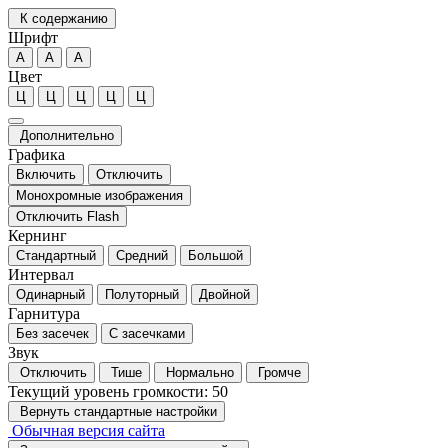
К содержанию
Шрифт
А
А
А
Цвет
Ц
Ц
Ц
Ц
Ц
Дополнительно
Графика
Включить
Отключить
Монохромные изображения
Отключить Flash
Кернинг
Стандартный
Средний
Большой
Интервал
Одинарный
Полуторный
Двойной
Гарнитура
Без засечек
С засечками
Звук
Отключить
Тише
Нормально
Громче
Текущий уровень громкости:
50
Вернуть стандартные настройки
Обычная версия сайта