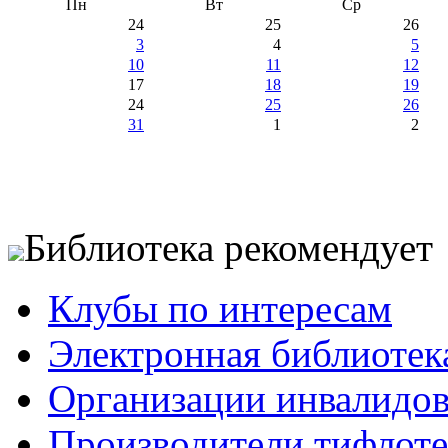
Пн
Вт
Ср
24
25
26
3
4
5
10
11
12
17
18
19
24
25
26
31
1
2
Библиотека рекомендует
Клубы по интересам
Электронная библиотек
Организации инвалидо
Производители тифлотех