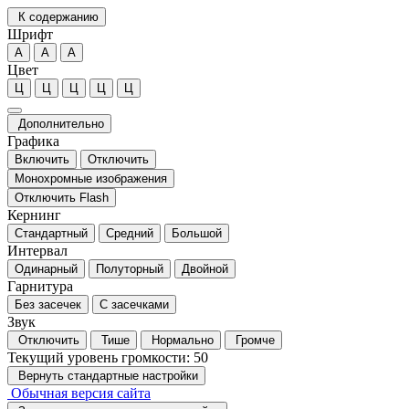
К содержанию
Шрифт
А
А
А
Цвет
Ц
Ц
Ц
Ц
Ц
Дополнительно
Графика
Включить
Отключить
Монохромные изображения
Отключить Flash
Кернинг
Стандартный
Средний
Большой
Интервал
Одинарный
Полуторный
Двойной
Гарнитура
Без засечек
С засечками
Звук
Отключить
Тише
Нормально
Громче
Текущий уровень громкости:
50
Вернуть стандартные настройки
Обычная версия сайта