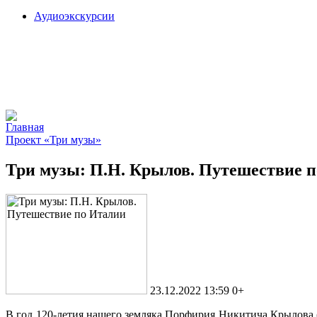
Аудиоэкскурсии
Главная
Проект «Три музы»
Три музы: П.Н. Крылов. Путешествие 
23.12.2022 13:59
0+
В год 120-летия нашего земляка Порфирия Никитича Крылова