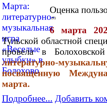
Оценка пользо
(0)
6 марта 202
Тульской областной спец
провела в Болоховско
литературно-музыкаль
посвященную Междун
марта.
Подробнее...
Добавить ко