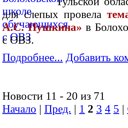
Тульской обла
для слепых провела
тем
А.С. Пушкина»
в Болохо
с ОВЗ.
Подробнее...
Добавить ко
Новости 11 - 20 из 71
Начало
|
Пред.
|
1
2
3
4
5
|