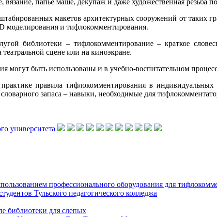
, вязание, папье маше, декупаж и даже художественная резьба п
сштабированных макетов архитектурных сооружений от таких гра
 3D моделирования и тифлокомментирования.
слугой библиотеки – тифлокомментирование – краткое слове
а театральной сцене или на киноэкране.
я могут быть использованы и в учебно-воспитательном процесс
 практике правила тифлокомментирования в индивидуальных и
 словарного запаса – навыки, необходимые для тифлокомментато
использованием профессионального оборудования для тифлокомм
тудентов Тульского педагогического колледжа
ле библиотеки для слепых