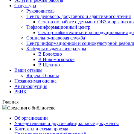
Услуги и режим работы
Структура
Руководитель
Центр делового, досугового и адаптивного чтения
Сектор по работе с детьми с ОВЗ и организац
Тифлоинформационный центр
Сектор тифлотехники и репродуцирования д
Социально-правовая служба
Центр информационной и социокультурной реабил
Кафедры выдачи литературы
В Болохово
В Новомосковске
В Щекино
Ваши отзывы
Яндекс.Отзывы
Независимая оценка
Антикоррупция
РБИК
Главная
Сведения о библиотеке
Об организации
Учредительные и другие официальные документы
Контакты и схема проезда