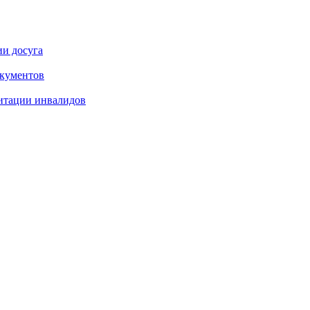
ии досуга
окументов
итации инвалидов