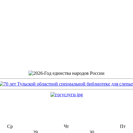
Ср
Чт
Пт
29
30