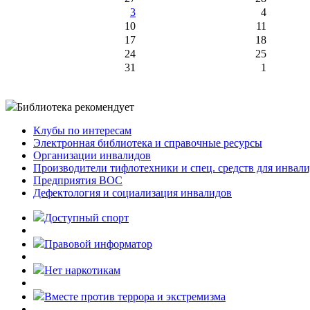
3
4
10
11
17
18
24
25
31
1
Библиотека рекомендует
Клубы по интересам
Электронная библиотека и справочные ресурсы
Организации инвалидов
Производители тифлотехники и спец. средств для инвал
Предприятия ВОС
Дефектология и социализация инвалидов
Доступный спорт
Правовой информатор
Нет наркотикам
Вместе против террора и экстремизма