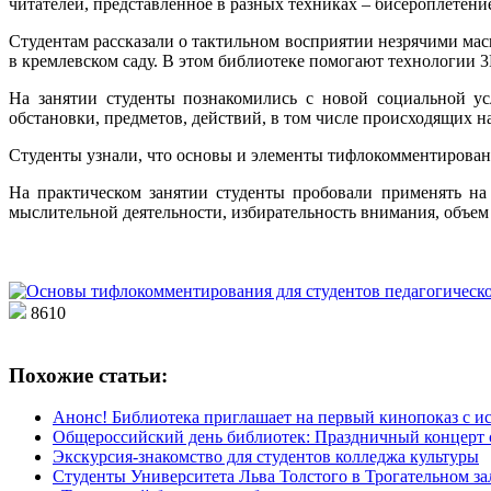
читателей, представленное в разных техниках – бисероплетение
Студентам рассказали о тактильном восприятии незрячими ма
в кремлевском саду. В этом библиотеке помогают технологии
На занятии студенты познакомились с новой социальной у
обстановки, предметов, действий, в том числе происходящих н
Студенты узнали, что основы и элементы тифлокомментировани
На практическом занятии студенты пробовали применять на
мыслительной деятельности, избирательность внимания, объем
8610
Похожие статьи:
Анонс! Библиотека приглашает на первый кинопоказ с 
Общероссийский день библиотек: Праздничный концерт с
Экскурсия-знакомство для студентов колледжа культуры
Студенты Университета Льва Толстого в Трогательном за