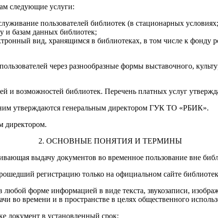
ам следующие услуги:
уживание пользователей библиотек (в стационарных условиях; в
у и базам данных библиотек;
тронный вид, хранящимся в библиотеках, в том числе к фонду р
пользователей через разнообразные формы выставочного, культ
елей и возможностей библиотек. Перечень платных услуг утвер
 к ним утверждаются генеральным директором ГУК ТО «РБИК».
м директором.
2. ОСНОВНЫЕ ПОНЯТИЯ И ТЕРМИНЫ
ивающая выдачу документов во временное пользование вне библ
 прошедший регистрацию только на официальном сайте библиотек
 любой форме информацией в виде текста, звукозаписи, изображ
чи во времени и в пространстве в целях общественного использ
ке документ в установленный срок;