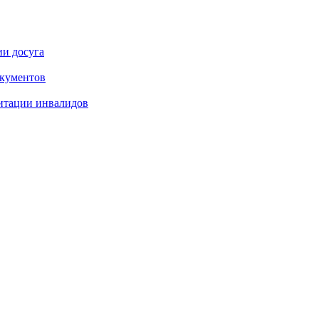
ии досуга
окументов
итации инвалидов