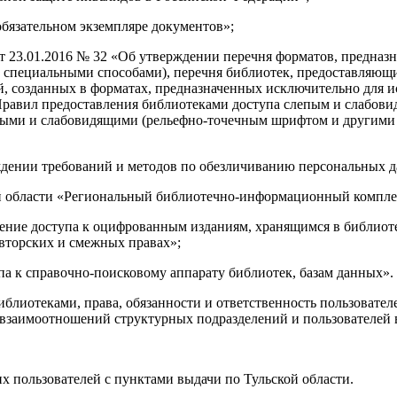
обязательном экземпляре документов»;
 23.01.2016 № 32 «Об утверждении перечня форматов, предназ
специальными способами), перечня библиотек, предоставляющ
й, созданных в форматах, предназначенных исключительно для 
равил предоставления библиотеками доступа слепым и слабовид
пыми и слабовидящими (рельефно-точечным шрифтом и другими
ждении требований и методов по обезличиванию персональных 
ой области «Региональный библиотечно-информационный компле
упа к оцифрованным изданиям, хранящимся в библиотеках, 
авторских и смежных правах»;
 к справочно-поисковому аппарату библиотек, базам данных».
блиотеками, права, обязанности и ответственность пользовател
к взаимоотношений структурных подразделений и пользователей 
 пользователей с пунктами выдачи по Тульской области.