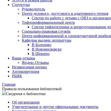
Услуги и режим работы
Структура
Руководитель
Центр делового, досугового и адаптивного чтения
Сектор по работе с детьми с ОВЗ и организац
Тифлоинформационный центр
Сектор тифлотехники и репродуцирования д
Социально-правовая служба
Центр информационной и социокультурной реабил
Кафедры выдачи литературы
В Болохово
В Новомосковске
В Щекино
Ваши отзывы
Яндекс.Отзывы
Независимая оценка
Антикоррупция
РБИК
Главная
Правила пользования библиотекой
Сведения о библиотеке
Об организации
Учредительные и другие официальные документы