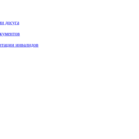
ии досуга
окументов
итации инвалидов