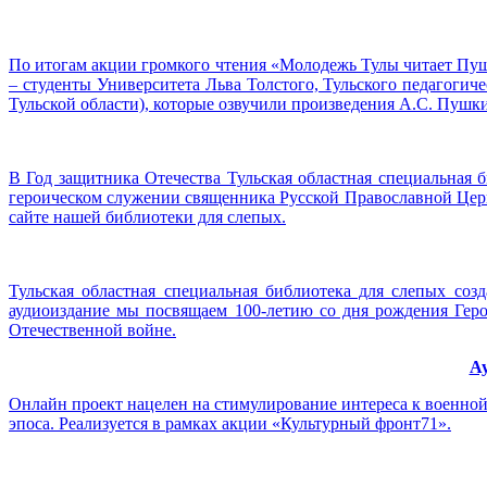
По итогам акции громкого чтения «Молодежь Тулы читает Пушк
– студенты Университета Льва Толстого, Тульского педагоги
Тульской области), которые озвучили произведения А.С. Пушк
В Год защитника Отечества Тульская областная специальная 
героическом служении священника Русской Православной Церк
сайте нашей библиотеки для слепых.
Тульская областная специальная библиотека для слепых со
аудиоиздание мы посвящаем 100-летию со дня рождения Гер
Отечественной войне.
Ау
Онлайн проект нацелен на стимулирование интереса к военной
эпоса. Реализуется в рамках акции «Культурный фронт71».