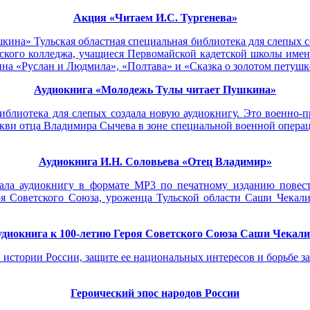
Акция «Читаем И.С. Тургенева»
ина» Тульская областная специальная библиотека для слепых с
ческого колледжа, учащиеся Первомайской кадетской школы им
ина «Руслан и Людмила», «Полтава» и «Сказка о золотом петушк
Аудиокнига «Молодежь Тулы читает Пушкина»
библиотека для слепых создала новую аудиокнигу. Это военно
ви отца Владимира Сычева в зоне специальной военной операции
Аудиокнига И.Н. Соловьева «Отец Владимир»
здала аудиокнигу в формате МР3 по печатному изданию повес
оя Советского Союза, уроженца Тульской области Саши Чекали
диокнига к 100-летию Героя Советского Союза Саши Чекал
 истории России, защите ее национальных интересов и борьбе з
Героический эпос народов России