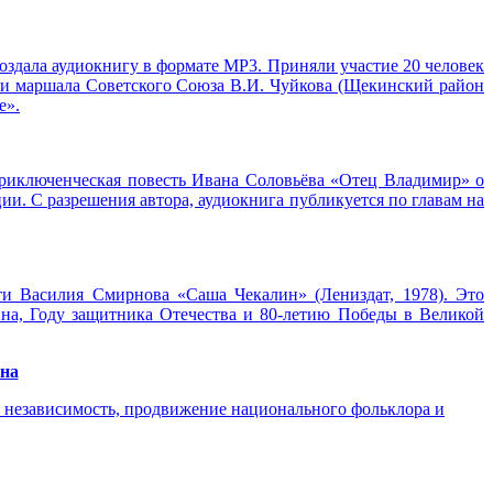
оздала аудиокнигу в формате МР3. Приняли участие 20 человек
ени маршала Советского Союза В.И. Чуйкова (Щекинский район
е».
-приключенческая повесть Ивана Соловьёва «Отец Владимир» о
. С разрешения автора, аудиокнига публикуется по главам на
ти Василия Смирнова «Саша Чекалин» (Лениздат, 1978). Это
на, Году защитника Отечества и 80-летию Победы в Великой
ина
а независимость, продвижение национального фольклора и