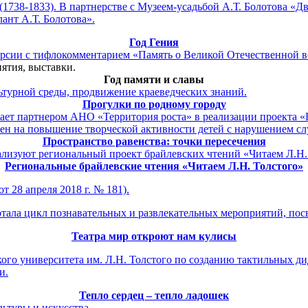
(1738-1833). В партнерстве с Музеем-усадьбой А.Т. Болотова 
ант А.Т. Болотова».
Год Гения
урсии с тифлокомментарием «Память о Великой Отечественной в
ятия, выставки.
Год памяти и славы
ьтурной среды, продвижение краеведческих знаний.
Прогулки по родному городу
пает партнером АНО «Территория роста» в реализации проекта «
 на повышение творческой активности детей с нарушением слух
Пространство равенства: точки пересечения
ализуют региональный проект брайлевских чтений «Читаем Л.Н.
Региональные брайлевские чтения «Читаем Л.Н. Толстого»
т 28 апреля 2018 г. № 181).
отала цикл познавательных и развлекательных мероприятий, пос
Театра мир откроют нам кулисы
кого университета им. Л.Н. Толстого по созданию тактильных д
и.
Тепло сердец – тепло ладошек
льтуры и искусства.