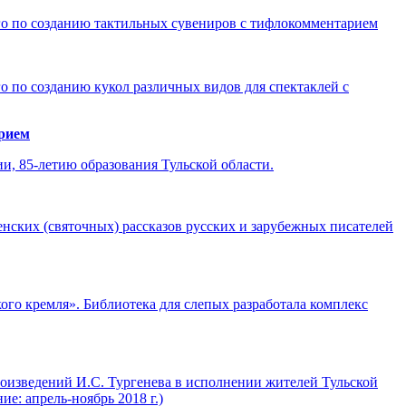
ого по созданию тактильных сувениров с тифлокомментарием
го по созданию кукол различных видов для спектаклей с
арием
и, 85-летию образования Тульской области.
нских (святочных) рассказов русских и зарубежных писателей
кого кремля». Библиотека для слепых разработала комплекс
роизведений И.С. Тургенева в исполнении жителей Тульской
е: апрель-ноябрь 2018 г.)