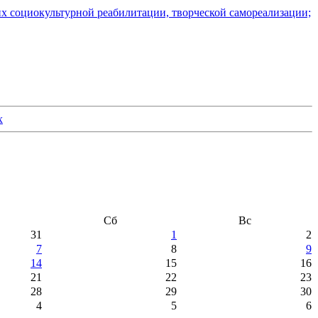
их социокультурной реабилитации, творческой самореализации;
Сб
Вс
31
1
2
7
8
9
14
15
16
21
22
23
28
29
30
4
5
6