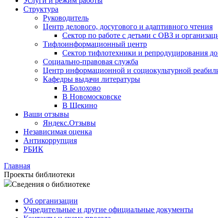
Услуги и режим работы
Структура
Руководитель
Центр делового, досугового и адаптивного чтения
Сектор по работе с детьми с ОВЗ и организац
Тифлоинформационный центр
Сектор тифлотехники и репродуцирования д
Социально-правовая служба
Центр информационной и социокультурной реабил
Кафедры выдачи литературы
В Болохово
В Новомосковске
В Щекино
Ваши отзывы
Яндекс.Отзывы
Независимая оценка
Антикоррупция
РБИК
Главная
Проекты библиотеки
Сведения о библиотеке
Об организации
Учредительные и другие официальные документы