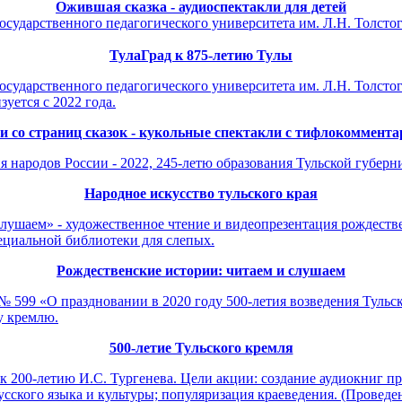
Ожившая сказка - аудиоспектакли для детей
государственного педагогического университета им. Л.Н. Толст
ТулаГрад к 875-летию Тулы
осударственного педагогического университета им. Л.Н. Толсто
уется с 2022 года.
и со страниц сказок - кукольные спектакли с тифлокоммент
 народов России - 2022, 245-летю образования Тульской губерни
Народное искусство тульского края
лушаем» - художественное чтение и видеопрезентация рождестве
ециальной библиотеки для слепых.
Рождественские истории: читаем и слушаем
 № 599 «О праздновании в 2020 году 500-летия возведения Тульс
у кремлю.
500-летие Тульского кремля
к 200-летию И.С. Тургенева. Цели акции: создание аудиокниг п
ского языка и культуры; популяризация краеведения. (Проведени