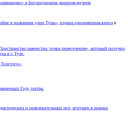
«Дворяниново» и Богородицким дворцом-музеем
ойне в названиях улиц Тулы», издана одноименная
книга
в
Пространство равенства: точки пересечения», который получил
а в г. Туле.
 Толстого».
вященных Году театра.
идактических и развлекательных игр, игрушек в разных