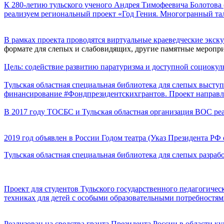
К 280-летию тульского ученого Андрея Тимофеевича Болотова 
реализуем региональный проект «Год Гения. Многогранный тал
В рамках проекта проводятся виртуальные краеведческие экск
формате для слепых и слабовидящих, другие памятные меропри
Цель: содействие развитию паратуризма и доступной социокул
Тульская областная специальная библиотека для слепых высту
финансирование #Фондпрезидентскихгрантов. Проект направлен
В 2017 году ТОСБС и Тульская областная организация ВОС ре
2019 год объявлен в России Годом театра (Указ Президента РФ о
Тульская областная специальная библиотека для слепых разраб
Проект для студентов Тульского государственного педагогичес
техниках для детей с особыми образовательными потребностям
Реализован на средства гранта Президента России в области ку