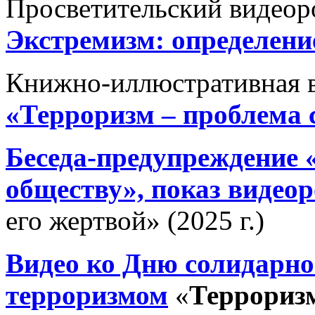
Просветительский видеор
Экстремизм: определени
Книжно-иллюстративная 
«Терроризм – проблема 
Беседа-предупреждение 
обществу», показ видео
его жертвой» (2025 г.)
Видео ко Дню солидарнос
терроризмом
«
Террориз