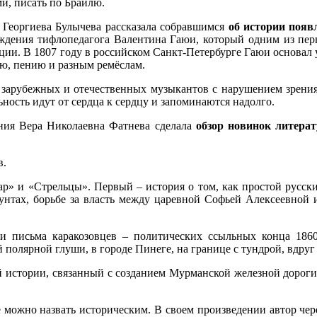
и, писать по Брайлю.
 Георгиева Булычева рассказала собравшимся
об истории появ
рождения тифлопедагога Валентина Гаюи, который одним из пе
ции. В 1807 году в российском Санкт-Петербурге Гаюи основал 
ию, пению и разным ремёслам.
зарубежных и отечественных музыкантов с нарушением зрения
ность идут от сердца к сердцу и запоминаются надолго.
ения Вера Николаевна Фатнева сделала
обзор новинок литера
в.
р» и «Стрельцы». Первый – история о том, как простой русски
бунтах, борьбе за власть между царевной Софьей Алексеевной
и письма каракозовцев – политических ссыльных конца 1860
ой полярной глуши, в городе Пинеге, на границе с тундрой, вд
 истории, связанный с созданием Мурманской железной дороги
можно назвать историческим. В своем произведении автор через