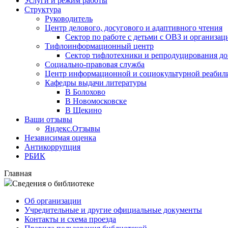
Услуги и режим работы
Структура
Руководитель
Центр делового, досугового и адаптивного чтения
Сектор по работе с детьми с ОВЗ и организац
Тифлоинформационный центр
Сектор тифлотехники и репродуцирования д
Социально-правовая служба
Центр информационной и социокультурной реабил
Кафедры выдачи литературы
В Болохово
В Новомосковске
В Щекино
Ваши отзывы
Яндекс.Отзывы
Независимая оценка
Антикоррупция
РБИК
Главная
Сведения о библиотеке
Об организации
Учредительные и другие официальные документы
Контакты и схема проезда