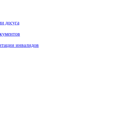
ии досуга
окументов
итации инвалидов