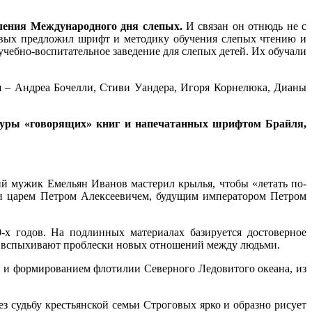
ления Международного дня слепых.
И связан он отнюдь не с
рвых предложил шрифт и методику обучения слепых чтению и
учебно-воспитательное заведение для слепых детей. Их обучали
 – Андреа Бочелли, Стиви Уандера, Игоря Корнелюка, Дианы
туры «говорящих» книг и напечатанных шрифтом Брайля,
й мужик Емельян Иванов мастерил крылья, чтобы «летать по-
 и царем Петром Алексеевичем, будущим императором Петром
-х годов. На подлинных материалах базируется достоверное
руг вспыхивают проблески новых отношений между людьми.
 и формированием флотилии Северного Ледовитого океана, из
 судьбу крестьянской семьи Строговых ярко и образно рисует