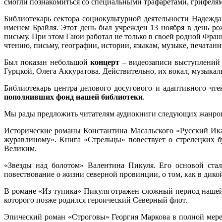
смогли познакомиться со специальными трафаретами, грифелям
Библиотекарь сектора социокультурной деятельности Надежда
именем Брайля. Этот день был учрежден 13 ноября в день 
письму. При этом Гаюи работал не только в своей родной Фран
чтению, письму, географии, истории, языкам, музыке, печатан
Был показан небольшой
концерт
– видеозаписи выступлений 
Гурцкой, Олега Аккуратова. Действительно, их вокал, музыкаль
Библиотекарь центра делового досугового и адаптивного чт
пополнивших фонд нашей библиотеки
.
Мы рады предложить читателям аудиокниги следующих жанро
Исторические романы Константина Масальского «Русский Ика
журавлиному». Книга «Стрельцы» повествует о стрелецких 
Великим.
«Звезды над болотом» Валентина Пикуля. Его основой стал
повествование о жизни северной провинции, о том, как в дик
В романе «Из тупика» Пикуля отражен сложный период нашей
которого позже родился героический Северный флот.
Эпический роман «Строговы» Георгия Маркова в полной мере 