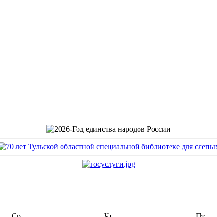
Ср
Чт
Пт