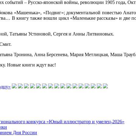
х событий – Русско-японской войны, революции 1905 года, Окт
бокова «Машенька», «Подвиг»; документальной повестью Анатол
тства… В книгу также вошли цикл «Маленькие рассказы» и две 
ой, Татьяны Устиновой, Сергея и Анны Литвиновых.
Смит.
атьяна Тронина, Анна Берсенева, Мария Метлицкая, Маша Трауб
еку. Новые книги ждут вас!
Регионального конкурса «Юный иллюстратор и умелец-2026»
ики
ванием Дня России