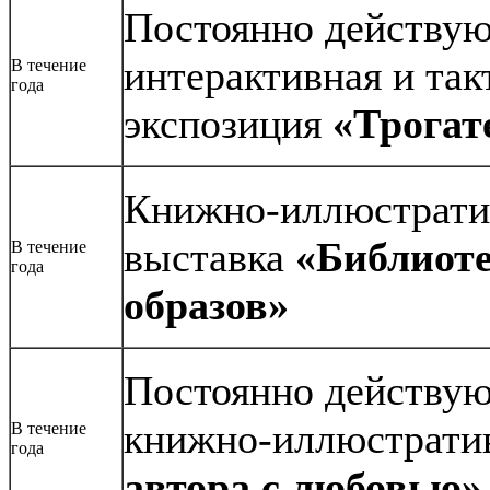
Постоянно действу
интерактивная и так
В течение
года
экспозиция
«Трогат
Книжно-иллюстрати
выставка
«Библиот
В течение
года
образов»
Постоянно действу
книжно-иллюстратив
В течение
года
автора с любовью»