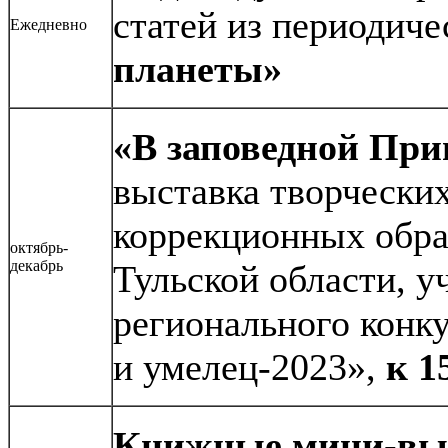
статей из периодич
Ежедневно
планеты»
«В заповедной При
выставка творчески
коррекционных обра
октябрь-
декабрь
Тульской области, у
регионального конк
и умелец-2023»,
к 1
Книжные мини-вы