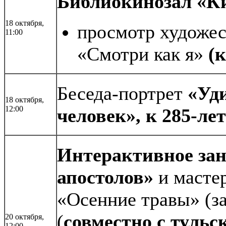
Библиокинозал «Ки
18 октября,
просмотр художе
11:00
«Смотри как я»
(к
Беседа-портрет
«Уд
18 октября,
12:00
человек», к 285-ле
Интерактивное зан
апостолов»
и масте
«Осенние травы» (за
(
совместно с тульс
20 октября,
12:00