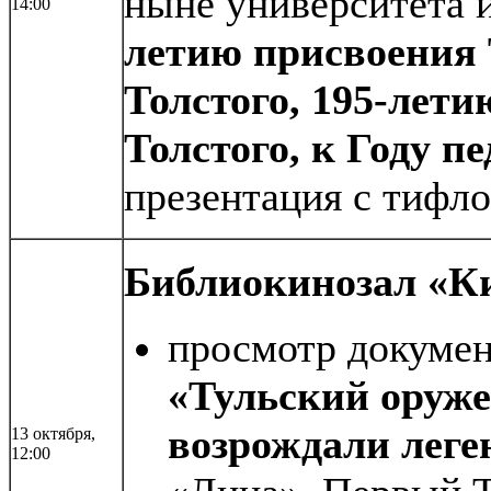
ныне университета и
14:00
летию присвоения
Толстого, 195-лети
Толстого, к Году п
презентация с тифл
Библиокинозал «Ки
просмотр докуме
«Тульский оруже
возрождали леге
13 октября,
12:00