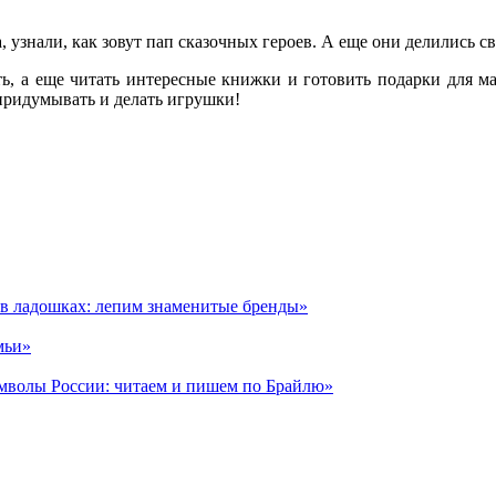
 узнали, как зовут пап сказочных героев. А еще они делились св
ить, а еще читать интересные книжки и готовить подарки для 
– придумывать и делать игрушки!
а в ладошках: лепим знаменитые бренды»
мьи»
имволы России: читаем и пишем по Брайлю»