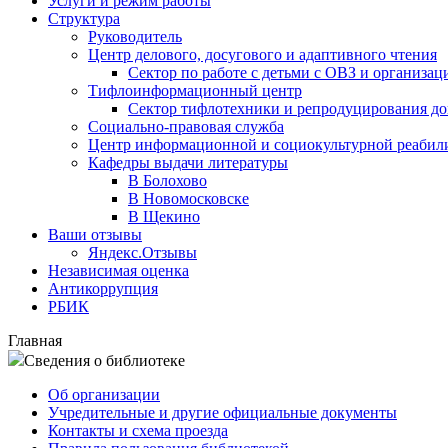
Услуги и режим работы
Структура
Руководитель
Центр делового, досугового и адаптивного чтения
Сектор по работе с детьми с ОВЗ и организац
Тифлоинформационный центр
Сектор тифлотехники и репродуцирования д
Социально-правовая служба
Центр информационной и социокультурной реабил
Кафедры выдачи литературы
В Болохово
В Новомосковске
В Щекино
Ваши отзывы
Яндекс.Отзывы
Независимая оценка
Антикоррупция
РБИК
Главная
Сведения о библиотеке
Об организации
Учредительные и другие официальные документы
Контакты и схема проезда