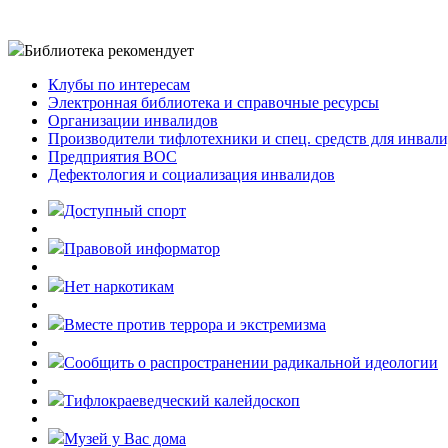
Библиотека рекомендует
Клубы по интересам
Электронная библиотека и справочные ресурсы
Организации инвалидов
Производители тифлотехники и спец. средств для инвал
Предприятия ВОС
Дефектология и социализация инвалидов
Доступный спорт
Правовой информатор
Нет наркотикам
Вместе против террора и экстремизма
Cообщить о распространении радикальной идеологии
Тифлокраеведческий калейдоскоп
Музей у Вас дома