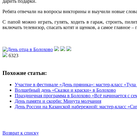
дарить подарки.
Ребята отвечали на вопросы викторины и выучили новые слова,
С папой можно играть, гулять, ходить в гараж, строить, пил
включать телевизор, спасать котят и щенков, а самое главное 
6323
Похожие статьи:
Участие в фестивале «День пряника»: мастер-класс «Тул
Волшебный день «Сказки и краски» в Болохово
Праздничная программа в Болохово «Всё начинается с се
День памяти и скорби: Минута молчания
День России на Казанской набережной: мастер-класс «С
Возврат к списку