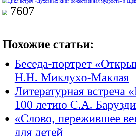
7607
Похожие статьи:
Беседа-портрет «Откры
Н.Н. Миклухо-Маклая
Литературная встреча 
100 летию С.А. Барузд
«Слово, пережившее век
для детей