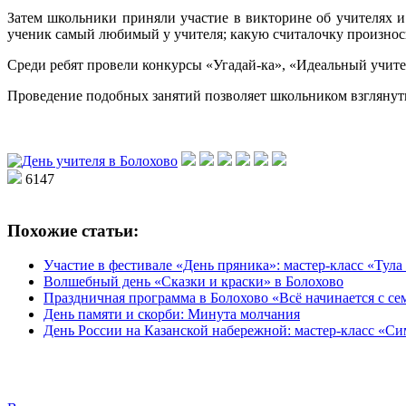
Затем школьники приняли участие в викторине об учителях и
ученик самый любимый у учителя; какую считалочку произносит
Среди ребят провели конкурсы «Угадай-ка», «Идеальный учите
Проведение подобных занятий позволяет школьником взглянуть 
6147
Похожие статьи:
Участие в фестивале «День пряника»: мастер-класс «Тул
Волшебный день «Сказки и краски» в Болохово
Праздничная программа в Болохово «Всё начинается с се
День памяти и скорби: Минута молчания
День России на Казанской набережной: мастер-класс «С