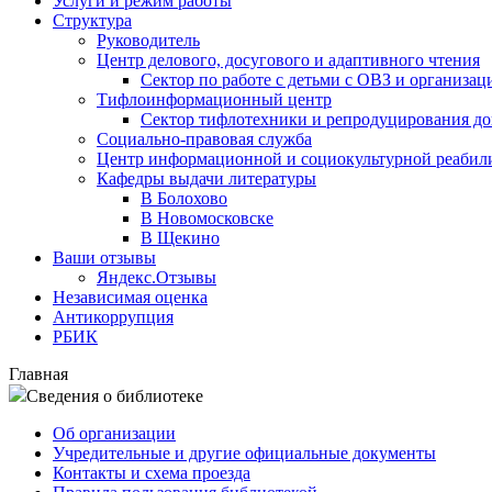
Услуги и режим работы
Структура
Руководитель
Центр делового, досугового и адаптивного чтения
Сектор по работе с детьми с ОВЗ и организац
Тифлоинформационный центр
Сектор тифлотехники и репродуцирования д
Социально-правовая служба
Центр информационной и социокультурной реабил
Кафедры выдачи литературы
В Болохово
В Новомосковске
В Щекино
Ваши отзывы
Яндекс.Отзывы
Независимая оценка
Антикоррупция
РБИК
Главная
Сведения о библиотеке
Об организации
Учредительные и другие официальные документы
Контакты и схема проезда