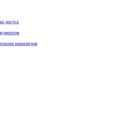
ии досуга
окументов
итации инвалидов