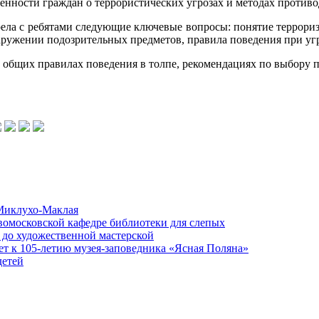
нности граждан о террористических угрозах и методах противо
ела с ребятами следующие ключевые вопросы: понятие терроризм
ружении подозрительных предметов, правила поведения при угр
 общих правилах поведения в толпе, рекомендациях по выбору 
 Миклухо-Маклая
вомосковской кафедре библиотеки для слепых
 до художественной мастерской
ет к 105-летию музея-заповедника «Ясная Поляна»
детей