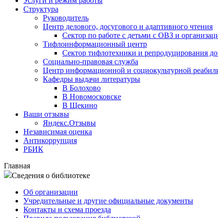
Услуги и режим работы
Структура
Руководитель
Центр делового, досугового и адаптивного чтения
Сектор по работе с детьми с ОВЗ и организац
Тифлоинформационный центр
Сектор тифлотехники и репродуцирования д
Социально-правовая служба
Центр информационной и социокультурной реабил
Кафедры выдачи литературы
В Болохово
В Новомосковске
В Щекино
Ваши отзывы
Яндекс.Отзывы
Независимая оценка
Антикоррупция
РБИК
Главная
Сведения о библиотеке
Об организации
Учредительные и другие официальные документы
Контакты и схема проезда