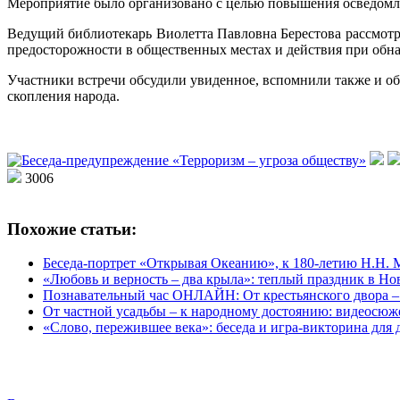
Мероприятие было организовано с целью повышения осведомле
Ведущий библиотекарь Виолетта Павловна Берестова рассмотр
предосторожности в общественных местах и действия при обна
Участники встречи обсудили увиденное, вспомнили также и об
скопления народа.
3006
Похожие статьи:
Беседа-портрет «Открывая Океанию», к 180-летию Н.Н.
«Любовь и верность – два крыла»: теплый праздник в Но
Познавательный час ОНЛАЙН: От крестьянского двора –
От частной усадьбы – к народному достоянию: видеосюж
«Слово, пережившее века»: беседа и игра-викторина для 