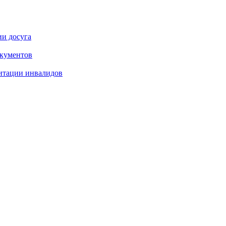
ии досуга
окументов
итации инвалидов