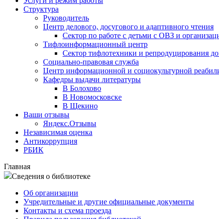
Услуги и режим работы
Структура
Руководитель
Центр делового, досугового и адаптивного чтения
Сектор по работе с детьми с ОВЗ и организац
Тифлоинформационный центр
Сектор тифлотехники и репродуцирования д
Социально-правовая служба
Центр информационной и социокультурной реабил
Кафедры выдачи литературы
В Болохово
В Новомосковске
В Щекино
Ваши отзывы
Яндекс.Отзывы
Независимая оценка
Антикоррупция
РБИК
Главная
Сведения о библиотеке
Об организации
Учредительные и другие официальные документы
Контакты и схема проезда