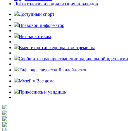
Дефектология и социализация инвалидов
Доступный спорт
Правовой информатор
Нет наркотикам
Вместе против террора и экстремизма
Cообщить о распространении радикальной идеологии
Тифлокраеведческий калейдоскоп
Музей у Вас дома
Прикоснись и увидишь