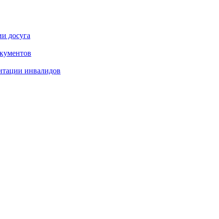
ии досуга
окументов
итации инвалидов