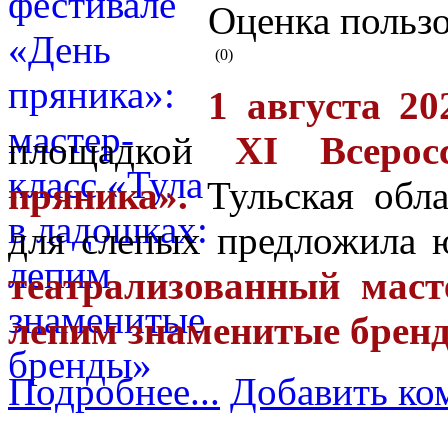
Оценка пользо
(0)
1 августа 20
площадкой
XI Всерос
пряника».
Тульская обла
для слепых предложила 
театрализованный маст
лепим знаменитые брен
Подробнее...
Добавить ко