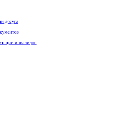
ии досуга
окументов
итации инвалидов