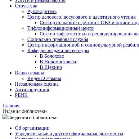
Услуги и режим работы
Структура
Руководитель
Центр делового, досугового и адаптивного чтения
Сектор по работе с детьми с ОВЗ и организац
Тифлоинформационный центр
Сектор тифлотехники и репродуцирования д
Социально-правовая служба
Центр информационной и социокультурной реабил
Кафедры выдачи литературы
В Болохово
В Новомосковске
В Щекино
Ваши отзывы
Яндекс.Отзывы
Независимая оценка
Антикоррупция
РБИК
Главная
Издания библиотеки
Сведения о библиотеке
Об организации
Учредительные и другие официальные документы