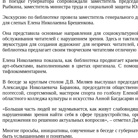
В поездке губернатора сопровождали заместитель председ
Рыбкина, заместитель министра труда и социальной защиты Юл
Экскурсию по библиотеке провела заместитель генерального 
для слепых Елена Николаевна Брешенкова.
Она представила основные направления для социокультурно
обслуживания читателей с нарушением зрения. Здесь и тактил
звукостудия для создания аудиокниг для незрячих читателей
библиотека предлагает своим творческим читателям отличную 
Елена Николаевна показала, как библиотека продвигает крае
арт-объектами, выполненными в цветах оригинала. С помощ
тифлокомментарием.
В беседе за круглым столом Д.В. Миляев выслушал председа
Александра Николаевича Баранова, председателя обществен
поэтессой, спортсменкой, мастером спорта по голболу Елен
областного колледжа культуры и искусства Анной Багдасарян 
«Большая часть людей не задумывается, как живут слабовидящ
нарушениями зрения найти себя в сфере трудоустройства, о
предложения по решению актуальных вопросов», – отметил Д
Многие просьбы, инициативы, озвученные в беседе с губернат
быть услышанными и понятыми.