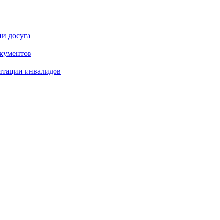
ии досуга
окументов
итации инвалидов