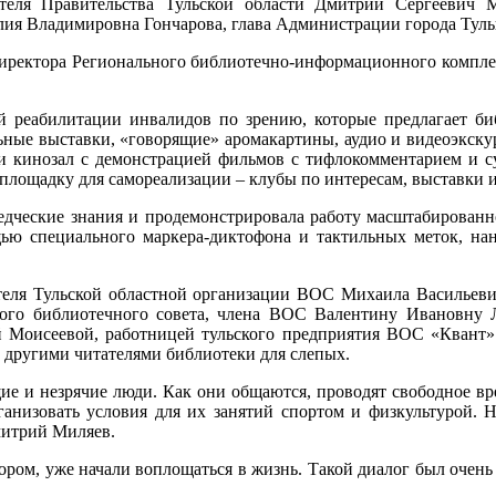
ателя Правительства Тульской области Дмитрий Сергеевич 
ия Владимировна Гончарова, глава Администрации города Тулы 
директора Регионального библиотечно-информационного компле
й реабилитации инвалидов по зрению, которые предлагает би
ьные выставки, «говорящие» аромакартины, аудио и видеоэкску
, и кинозал с демонстрацией фильмов с тифлокомментарием и с
площадку для самореализации – клубы по интересам, выставки и
ведческие знания и продемонстрировала работу масштабированно
ью специального маркера-диктофона и тактильных меток, на
теля Тульской областной организации ВОС Михаила Васильеви
ного библиотечного совета, члена ВОС Валентину Ивановну 
ой Моисеевой, работницей тульского предприятия ВОС «Квант»
и другими читателями библиотеки для слепых.
ие и незрячие люди. Как они общаются, проводят свободное вр
рганизовать условия для их занятий спортом и физкультурой.
митрий Миляев.
ором, уже начали воплощаться в жизнь. Такой диалог был очень 