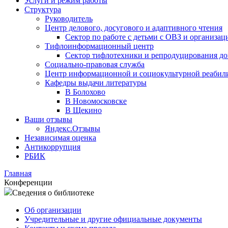
Услуги и режим работы
Структура
Руководитель
Центр делового, досугового и адаптивного чтения
Сектор по работе с детьми с ОВЗ и организац
Тифлоинформационный центр
Сектор тифлотехники и репродуцирования д
Социально-правовая служба
Центр информационной и социокультурной реабил
Кафедры выдачи литературы
В Болохово
В Новомосковске
В Щекино
Ваши отзывы
Яндекс.Отзывы
Независимая оценка
Антикоррупция
РБИК
Главная
Конференции
Сведения о библиотеке
Об организации
Учредительные и другие официальные документы