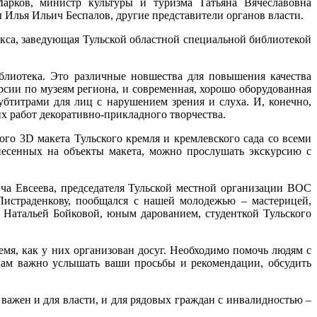
Марков, министр культуры и туризма Татьяна Вячеславовна
Илья Ильич Беспалов, другие представители органов власти.
кса, заведующая Тульской областной специальной библиотекой
блиотека. Это различные новшества для повышения качества
рсии по музеям региона, и современная, хорошо оборудованная
убтитрами для лиц с нарушением зрения и слуха. И, конечно,
х работ декоративно-прикладного творчества.
го 3D макета Тульского кремля и кремлевского сада со всеми
несенных на объекты макета, можно прослушать экскурсию с
ча Евсеева, председателя Тульской местной организации ВОС
Листраденкову, пообщался с нашей молодежью – мастерицей,
 Натальей Бойковой, юным дарованием, студенткой Тульского
емя, как у них организован досуг. Необходимо помочь людям с
 Нам важно услышать ваши просьбы и рекомендации, обсудить
важен и для власти, и для рядовых граждан с инвалидностью –