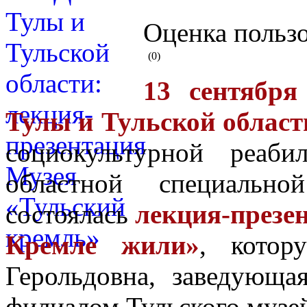
Оценка пользо
(0)
13 сентября
Тулы и Тульской област
социокультурной реаби
областной специальн
состоялась
лекция-презе
Кремле жили»
, котор
Герольдовна, заведующа
филиалом Тульского музе