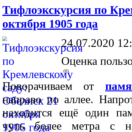
Тифлоэкскурсия по Кре
октября 1905 года
24.07.2020 12
Оценка пользо
(0)
Поворачиваем от
пам
направо по аллее. Напр
находится ещё один па
чуть более метра с н