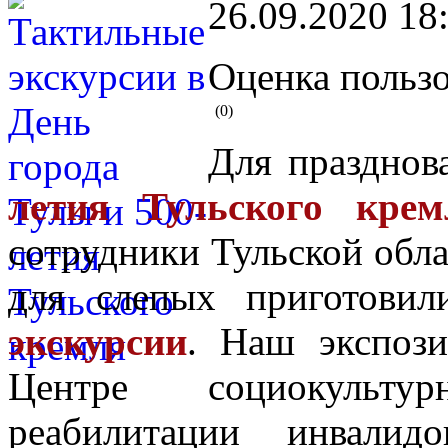
26.09.2020 18
Оценка пользо
(0)
Для праздно
летия Тульского крем
сотрудники Тульской обл
для слепых приготови
экскурсии
. Наш экспоз
Центре социокульт
реабилитации инвалид