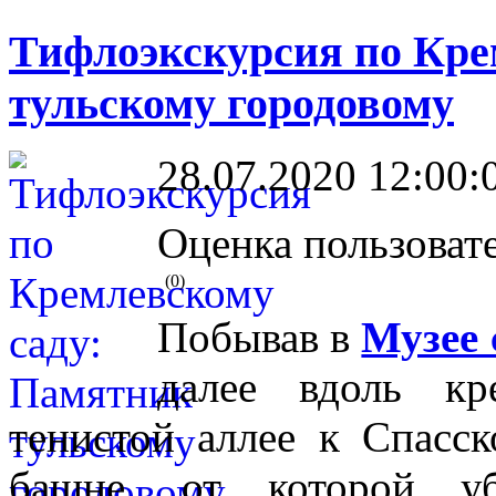
Тифлоэкскурсия по Кре
тульскому городовому
28.07.2020 12:00:
Оценка пользоват
(0)
Побывав в
Музее 
далее вдоль кр
тенистой аллее к Спасс
башне, от которой уб