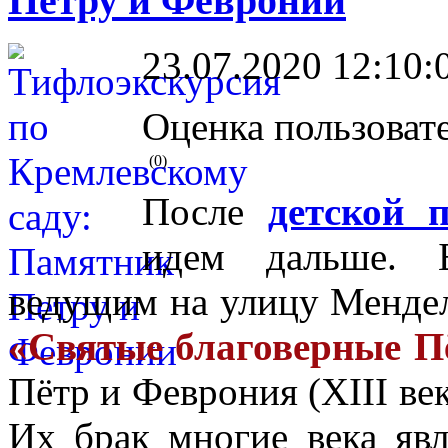
Петру и Февронии
23.07.2020 12:10:
Оценка пользоват
(0)
После
детской 
идем дальше. 
ведущим на улицу Менде
«Святые благоверные П
Пётр и Феврония (XIII век
Их брак многие века явл