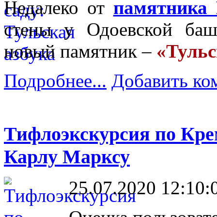
Недалеко от
памятника 
стены у Одоевской баш
новый памятник –
«Тульс
Подробнее...
Добавить ко
Тифлоэкскурсия по Кре
Карлу Марксу
25.07.2020 12:10: