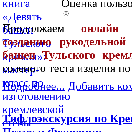
Оценка пользо
(0)
Продолжаем
онлайн 
созданию рукодельной
башен Тульского крем
соленого теста изделия п
Подробнее...
Добавить ко
Тифлоэкскурсия по Кре