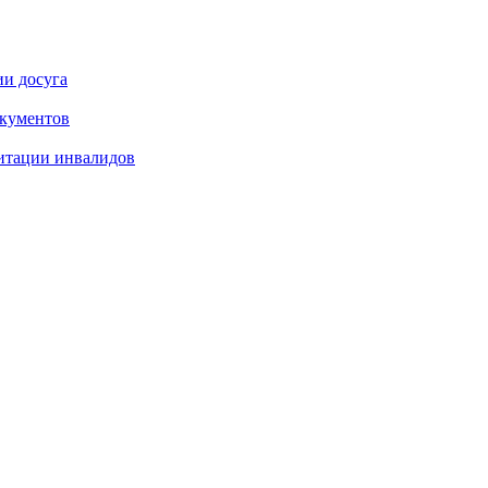
ии досуга
окументов
итации инвалидов