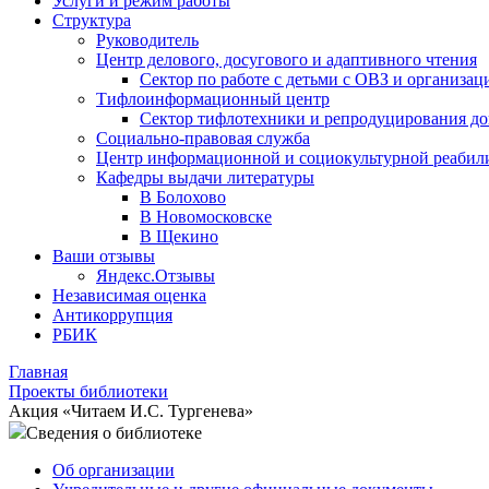
Услуги и режим работы
Структура
Руководитель
Центр делового, досугового и адаптивного чтения
Сектор по работе с детьми с ОВЗ и организац
Тифлоинформационный центр
Сектор тифлотехники и репродуцирования д
Социально-правовая служба
Центр информационной и социокультурной реабил
Кафедры выдачи литературы
В Болохово
В Новомосковске
В Щекино
Ваши отзывы
Яндекс.Отзывы
Независимая оценка
Антикоррупция
РБИК
Главная
Проекты библиотеки
Акция «Читаем И.С. Тургенева»
Сведения о библиотеке
Об организации