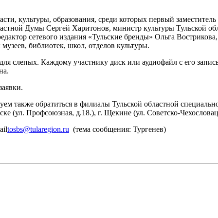
сти, культуры, образования, среди которых первый заместитель 
астной Думы Сергей Харитонов, министр культуры Тульской обл
едактор сетевого издания «Тульские бренды» Ольга Вострикова
музеев, библиотек, школ, отделов культуры.
ля слепых. Каждому участнику диск или аудиофайл с его записью
на.
заявки.
м также обратиться в филиалы Тульской областной специальной 
ске (ул. Профсоюзная, д.18.), г. Щекине (ул. Советско-Чехословац
ail
tosbs@tularegion.ru
(тема сообщения: Тургенев)