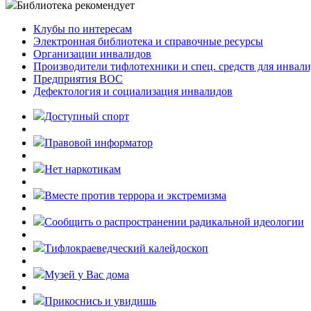
Библиотека рекомендует
Клубы по интересам
Электронная библиотека и справочные ресурсы
Организации инвалидов
Производители тифлотехники и спец. средств для инвал
Предприятия ВОС
Дефектология и социализация инвалидов
Доступный спорт
Правовой информатор
Нет наркотикам
Вместе против террора и экстремизма
Cообщить о распространении радикальной идеологии
Тифлокраеведческий калейдоскоп
Музей у Вас дома
Прикоснись и увидишь