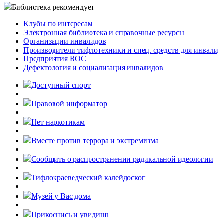
Библиотека рекомендует
Клубы по интересам
Электронная библиотека и справочные ресурсы
Организации инвалидов
Производители тифлотехники и спец. средств для инвал
Предприятия ВОС
Дефектология и социализация инвалидов
Доступный спорт
Правовой информатор
Нет наркотикам
Вместе против террора и экстремизма
Cообщить о распространении радикальной идеологии
Тифлокраеведческий калейдоскоп
Музей у Вас дома
Прикоснись и увидишь