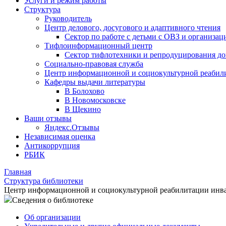
Услуги и режим работы
Структура
Руководитель
Центр делового, досугового и адаптивного чтения
Сектор по работе с детьми с ОВЗ и организац
Тифлоинформационный центр
Сектор тифлотехники и репродуцирования д
Социально-правовая служба
Центр информационной и социокультурной реабил
Кафедры выдачи литературы
В Болохово
В Новомосковске
В Щекино
Ваши отзывы
Яндекс.Отзывы
Независимая оценка
Антикоррупция
РБИК
Главная
Структура библиотеки
Центр информационной и социокультурной реабилитации инв
Сведения о библиотеке
Об организации