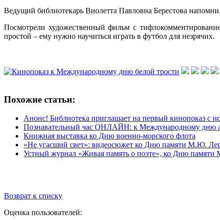
Ведущий библиотекарь Виолетта Павловна Берестова напомнила 
Посмотрели художественный фильм с тифлокомментированием
простой – ему нужно научиться играть в футбол для незрячих.
Похожие статьи:
Анонс! Библиотека приглашает на первый кинопоказ с 
Познавательный час ОНЛАЙН: к Международному дню 
Книжная выставка ко Дню военно-морского флота
«Не угасший свет»: видеосюжет ко Дню памяти М.Ю. Ле
Устный журнал «Живая память о поэте», ко Дню памяти
Возврат к списку
Оценка пользователей: