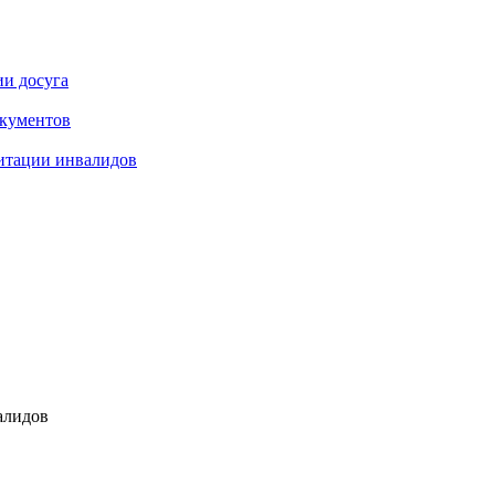
ии досуга
окументов
итации инвалидов
алидов