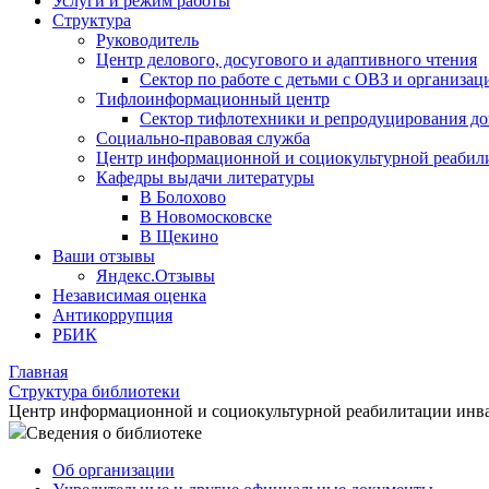
Услуги и режим работы
Структура
Руководитель
Центр делового, досугового и адаптивного чтения
Сектор по работе с детьми с ОВЗ и организац
Тифлоинформационный центр
Сектор тифлотехники и репродуцирования д
Социально-правовая служба
Центр информационной и социокультурной реабил
Кафедры выдачи литературы
В Болохово
В Новомосковске
В Щекино
Ваши отзывы
Яндекс.Отзывы
Независимая оценка
Антикоррупция
РБИК
Главная
Структура библиотеки
Центр информационной и социокультурной реабилитации инв
Сведения о библиотеке
Об организации