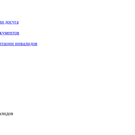
ии досуга
окументов
итации инвалидов
алидов