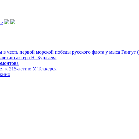
в честь первой морской победы русского флота у мыса Гангут (
-летию актера Н. Бурляева
рмонтова
т к 215-летию У. Теккерея
екино