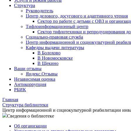
Услуги и режим работы
Структура
Руководитель
Центр делового, досугового и адаптивного чтения
Сектор по работе с детьми с ОВЗ и организац
Тифлоинформационный центр
Сектор тифлотехники и репродуцирования д
Социально-правовая служба
Центр информационной и социокультурной реабил
Кафедры выдачи литературы
В Болохово
В Новомосковске
В Щекино
Ваши отзывы
Яндекс.Отзывы
Независимая оценка
Антикоррупция
РБИК
Главная
Структура библиотеки
Центр информационной и социокультурной реабилитации инв
Сведения о библиотеке
Об организации