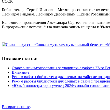
СССР.
Библиотекарь Сергей Иванович Митяев рассказал гостям вечер
Леонидом Гайдаем, Леонидом Дербенёвым, Юрием Рогозиным и
Вспомнили произведения Александра Сергеевича, написанные
В продолжение встречи была показана запись концерта к 98-ле
Похожие статьи:
Старт онлайн-голосования за творческие работы 22-го 
Внимание!
Режим работы библиотеки для слепых на майские праздн
Режим работы библиотеки для слепых в связи с праздно
«Юный иллюстратор и умелец-2024»: онлайн голосование
Возврат к списку