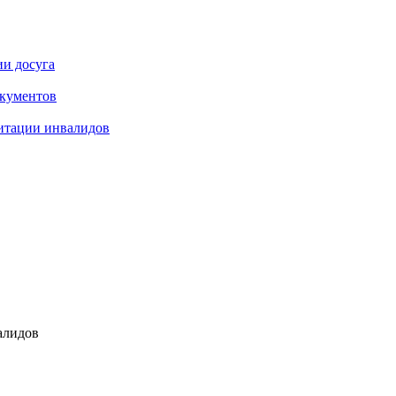
ии досуга
окументов
итации инвалидов
алидов